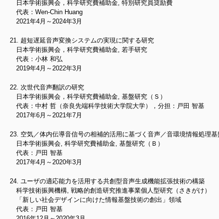
日本学術振興会，科学研究費補助金, 特別研究員奨励費
代表：Wen-Chin Huang
2021年4月～2024年3月
超短遅延音声変換システムの実現に関する研究
日本学術振興会，科学研究費補助金, 若手研究
代表：小林 和弘
2019年4月～2022年3月
次世代音声翻訳の研究
日本学術振興会，科学研究費補助金, 基盤研究（Ｓ）
代表：中村 哲（奈良先端科学技術大学院大学），分担：戸田 智基
2017年6月～2021年7月
空気／体内伝導音信号の相補的活用に基づく音声／音環境情報処理基
日本学術振興会, 科学研究費補助金, 基盤研究（Ｂ）
代表：戸田 智基
2017年4月～2020年3月
ユーザの適応能力を活用する共創型音声生成機能拡張技術の構築
科学技術振興機構, 戦略的創造研究推進事業個人型研究（さきがけ）
「新しい社会デザインに向けた情報基盤技術の創出」領域
代表：戸田 智基
2016年12月～2020年3月