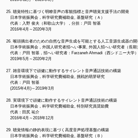
聴覚特性に基づく明瞭音声の客観指標と音声聴覚支援手法の開発
日本学術振興会，科学研究費補助金, 基盤研究（Ａ）
代表：入野 俊夫（和歌山大学），分担：戸田 智基
2016年4月～2020年3月
喉頭摘出者のための自然な音声生成を可能とする人工音源生成器の開
日本学術振興会，外国人研究者招へい事業, 外国人招へい研究者（長期
代表：戸田 智基，招へい研究者：Farzaneh Ahmadi（西シドニー大学
2019年5月～2020年2月
雑音環境下で頑健に動作するサイレント音声通話技術の構築
日本学術振興会，科学研究費補助金, 挑戦的萌芽研究
代表：戸田 智基
(2015年4月)～2019年3月
実環境下で頑健に動作するサイレント音声通話技術の構築
日本学術振興会，科学研究費補助金, 特別研究員奨励費
代表：田尻 祐介
2016年4月～2018年12月
聴覚情報の静的表現に基づく高度音声処理基盤の構築
日本学術振興会，科学研究費補助金, 基盤研究（Ｂ）