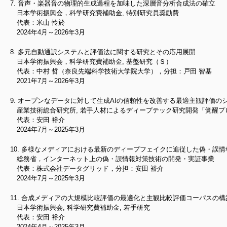
音声・楽器音の物理的生成過程を加味した深層音分析合成法の確立
日本学術振興会，科学研究費補助金, 特別研究員奨励費
代表：米山 怜於
2024年4月～2026年3月
多元自動通訳システムと評価法に関する研究とその応用展開
日本学術振興会，科学研究費補助金, 基盤研究（Ｓ）
代表：中村 哲（奈良先端科学技術大学院大学），分担：戸田 智基
2021年7月～2026年3月
オープンなデータに対して生成AIの信頼性を改善する最適主観評価の
産業技術総合研究所, 若手人材によるディープテック研究開発「覚醒プ
代表：安田 裕介
2024年7月～2025年3月
多様なメディアにおける最新のディープフェイクに追従した偽・誤情
総務省，インターネット上の偽・誤情報対策技術の開発・実証事業
代表：株式会社データグリッド，分担：安田 裕介
2024年7月～2025年3月
合成メディアの大規模比較評価の最適化と主観比較評価コーパスの構
日本学術振興会, 科学研究費補助金, 若手研究
代表：安田 裕介
2024年4月～2025年3月