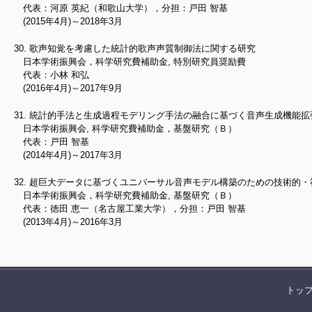
代表：河原 英紀（和歌山大学），分担：戸田 智基
(2015年4月)～2018年3月
歌声知覚を考慮した統計的歌声声質制御法に関する研究
日本学術振興会，科学研究費補助金, 特別研究員奨励費
代表：小林 和弘
(2016年4月)～2017年9月
統計的手法と生成過程モデリング手法の融合に基づく音声生成機能拡
日本学術振興会, 科学研究費補助金，基盤研究（Ｂ）
代表：戸田 智基
(2014年4月)～2017年3月
超巨大データに基づくユニバーサル音声モデル構築のための技術的・
日本学術振興会，科学研究費補助金, 基盤研究（Ｂ）
代表：徳田 恵一（名古屋工業大学），分担：戸田 智基
(2013年4月)～2016年3月
トッ