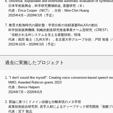
Universal, explainable and extensible automatic evaluation of synthes
日本学術振興会，科学研究費補助金, 基盤研究（Ｂ）
代表：Erica Cooper（NICT），分担：Wen-Chin Huang
2025年4月～2029年3月（予定）
教育大航海時代の羅針盤：学習分析の信頼基盤ReLAXの創出
科学技術振興機構, 戦略的創造研究推進事業チーム型研究（CREST）
「信頼されるAIシステムを支える基盤技術」領域
代表：島田 敬士（九州大学），名古屋大学グループ分担：戸田 智基（
2022年10月～2028年3月（予定）
過去に実施したプロジェクト
"I don't sound like myself": Creating voice conversion-based speech te
NWO, Awarded Rubicon grants 2023
代表：Bence Halpern
2024年7月～2026年6月
群論に基づくドメイン頑健な分離表現のメタ学習
産業技術総合研究所, 若手人材によるディープテック研究開発「覚醒プ
代表：宮下 敦志