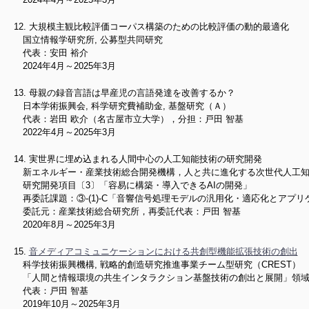
大規模主観比較評価コーパス構築のための比較評価の動的最適化
国立情報学研究所, 公募型共同研究
代表：安田 裕介
2024年4月～2025年3月
母親の録音言語は早産児の言語発達を改善するか？
日本学術振興会, 科学研究費補助金, 基盤研究（Ａ）
代表：岩田 欧介（名古屋市立大学），分担：戸田 智基
2022年4月～2025年3月
実世界に埋め込まれる人間中心の人工知能技術の研究開発
新エネルギー・産業技術総合開発機構，人と共に進化する次世代人工知
研究開発項目〔3〕「容易に構築・導入できるAIの開発」
再委託課題：③-(1)-C「音響信号処理モデルの汎用化・適応化とアプ
委託元：産業技術総合研究所，再委託代表：戸田 智基
2020年8月～2025年3月
音メディアコミュニケーションにおける共創型機能拡張技術の創出
科学技術振興機構, 戦略的創造研究推進事業チーム型研究（CREST）
「人間と情報環境の共生インタラクション基盤技術の創出と展開」領
代表：戸田 智基
2019年10月～2025年3月