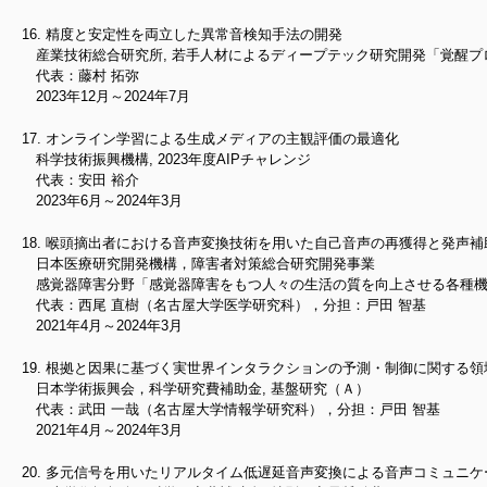
精度と安定性を両立した異常音検知手法の開発
産業技術総合研究所, 若手人材によるディープテック研究開発「覚醒プ
代表：藤村 拓弥
2023年12月～2024年7月
オンライン学習による生成メディアの主観評価の最適化
科学技術振興機構, 2023年度AIPチャレンジ
代表：安田 裕介
2023年6月～2024年3月
喉頭摘出者における音声変換技術を用いた自己音声の再獲得と発声補
日本医療研究開発機構，障害者対策総合研究開発事業
感覚器障害分野「感覚器障害をもつ人々の生活の質を向上させる各種機
代表：西尾 直樹（名古屋大学医学研究科），分担：戸田 智基
2021年4月～2024年3月
根拠と因果に基づく実世界インタラクションの予測・制御に関する領
日本学術振興会，科学研究費補助金, 基盤研究（Ａ）
代表：武田 一哉（名古屋大学情報学研究科），分担：戸田 智基
2021年4月～2024年3月
多元信号を用いたリアルタイム低遅延音声変換による音声コミュニケ